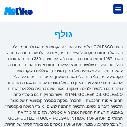
גולף
בוצת GOLF&CO בע"מ הינה החברה הקמעונאית הגדולה והמובילה
בישראל בתחום הטקסטיל ועיצוב הבית, אופנה והלבשה. החברה נוסדה
בשנת 1987 והיא נסחרת בבורסת ת"א. לקבוצה כ-330 חנויות הפזורות
בכל רחבי הארץ בשלושה תחומי פעילות. תחום אופנת הבית – החברה
עוסקת במכירה קמעונאית של מגוון מוצרים, הכוללים בעיקר מוצרי
טקסטיל לבית, כלי בית, כלי מטבח ושולחן, פריטי נוי, ריהוט קל, כלי
אמבט, מוצרי ספא ועוד מגוון רחב של מוצרים לבית. במסגרת תחום זה
נמכרת גם הלבשת ילדים ותינוקות. מגזר אופנת הבית כולל את רשתות
KITAN, GOLF&KIDS, GOLF&CO, אשר מחזיקות גם באתרי סחר.
תחום אופנת ההלבשה – החברה עוסקת במכירה קמעונאית של מוצרי
הלבשה לגברים ונשים, הלבשה תחתונה לנשים ומוצרי הנעלה ואקססוריז,
באמצעות רשתות החנויות אותן היא מפעילה. תחום זה כולל את
המותגים: GOLF, POLGAT, INTIMA, TOPSHOP ו-GOLF OUTLET
(לשעבר ספרינט). מוצרי TOPSHOP נמכרים גם באתר הסחר של הרשת.