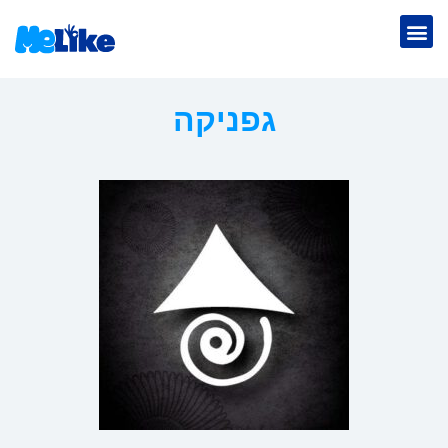
גפניקה