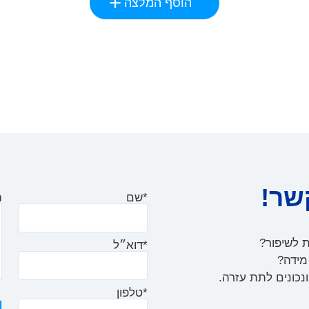
הוסף המלצה
שר!
*שם
ה
ת לשיפור?
*דוא״ל
 מידה?
נכונים לתת עזרה.
*טלפון