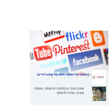
המלצה של
raviv cohen
על קומברסיישן
שיווק חכם, טכנולוגיה מרשימה, אנשים
טובים, שרות לדוגמא