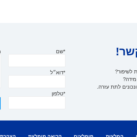
שר!
*שם
ה
ת לשיפור?
*דוא״ל
 מידה?
נכונים לתת עזרה.
*טלפון
המלצות
מומלצים
קריאה מומלצת
הצהרת 