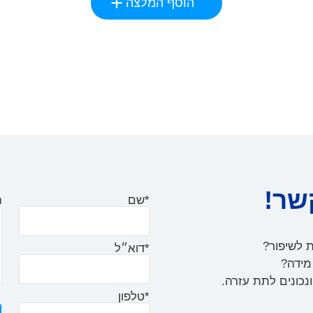
הוסף המלצה
שר!
*שם
ה
ת לשיפור?
*דוא״ל
 מידה?
נכונים לתת עזרה.
*טלפון