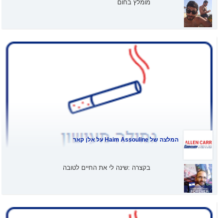
מומלץ בחום
המלצה של
Haim Assouline
על אלן קאר
בקצרה :שינה לי את החיים לטובה