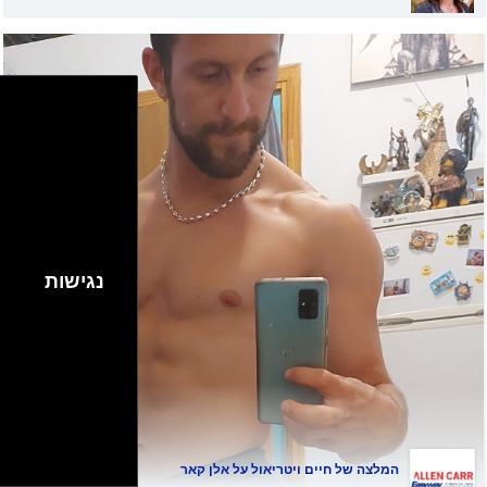
נגישות
המלצה של
חיים ויטריאול
על אלן קאר