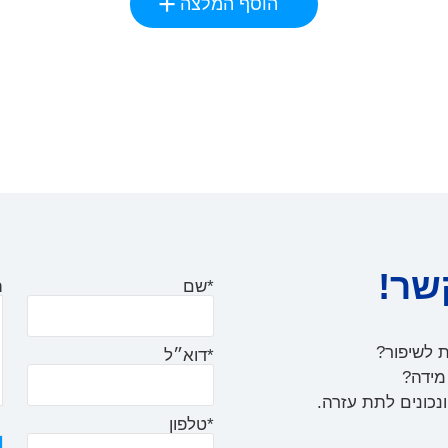
הוסף המלצה
שר!
*שם
ה
ת לשיפור?
*דוא״ל
 מידה?
נכונים לתת עזרה.
*טלפון